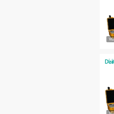
VI
VI