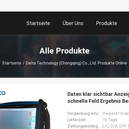
Startseite
Über Uns
Produkte
Alle Produkte
Startseite
/
Delta Technology (Chongqing) Co., Ltd. Produkte Online
Daten klar sichtbar Anzei
schnelle Feld Ergebnis B
Verpackung Informationen:
Verpackt in e
Lieferzeit:
10 Tage
Zahlungsbedingungen:
L/C, D/A, D/P,