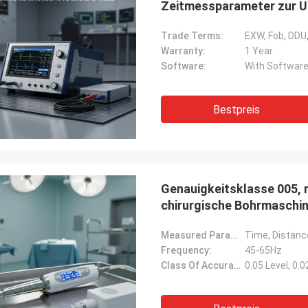
Zeitmessparameter zur U
Trade Terms:
EXW, Fob, DDU, 
Warranty:
1 Year
Software:
With Softwar
Bestpreis
Genauigkeitsklasse 005, 
chirurgische Bohrmaschin
Operation
Measured Parameters:
Time, Distance
Frequency:
45-65Hz
Class Of Accuracy:
0.05 Level, 0.0