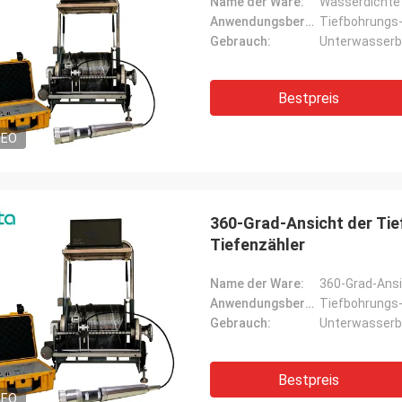
Name der Ware:
Wasserdichte 
Anwendungsbereich:
Tiefbohrungs
Gebrauch:
Unterwasser
Bestpreis
DEO
360-Grad-Ansicht der Ti
Tiefenzähler
Name der Ware:
Anwendungsbereich:
Tiefbohrungs
Gebrauch:
Unterwasser
Bestpreis
DEO