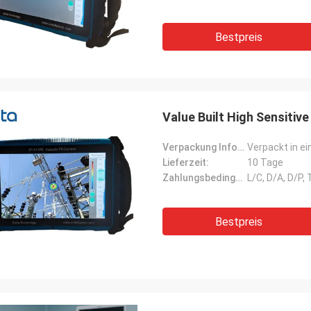
Bestpreis
Value Built High Sensitiv
Verpackung Informationen:
Verpackt in e
Lieferzeit:
10 Tage
Zahlungsbedingungen:
L/C, D/A, D/P,
Bestpreis
- Ich bin nicht de