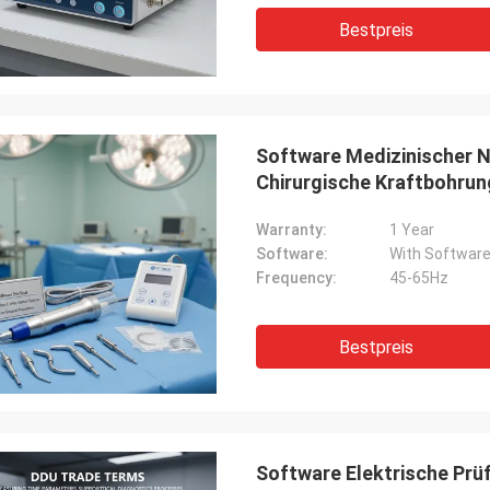
Bestpreis
Software Medizinischer 
Chirurgische Kraftbohrun
chirurgische Verfahren
Warranty:
1 Year
Software:
With Softwar
Frequency:
45-65Hz
Bestpreis
Software Elektrische Pr