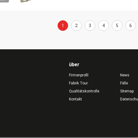
1
2
3
4
5
6
über
Firmenprofil
News
Fabrik Tour
Fälle
Qualitätskontrolle
Sitemap
Kontakt
Datensch