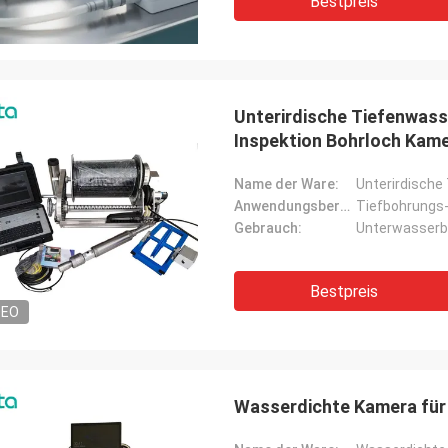
Bestpreis
Unterirdische Tiefenwas
Inspektion Bohrloch Kam
Name der Ware:
Anwendungsbereich:
Tiefbohrungs
Gebrauch:
Unterwasser
Bestpreis
DEO
Wasserdichte Kamera für