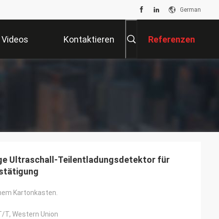
German
Videos
Kontaktieren
Referenzen
Sie Uns
ge Ultraschall-Teilentladungsdetektor für
estätigung
inem Kartonkasten.
 T/T, Western Union