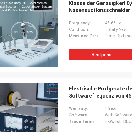
Klasse der Genauigkeit 0,
Herr Milan.
Was unser Prüfgerät betr
Nasensuctionsschneider 
F-80 Tester ist perfekt und danke.
alle in gutem Zustand. Ich kaufe früher ein
DDU Handelsbedingungen 
Instrument. Vielen Dank.
Frequency:
45-65Hz
Condition:
Totally New
Measured Parameters:
Time, Distance
Bestpreis
Elektrische Prüfgeräte de
Softwarefrequenz von 45–
der elektrischen Forschu
Warranty:
1 Year
Software:
With Softwar
Trade Terms:
EXW, Fob, DDU, 