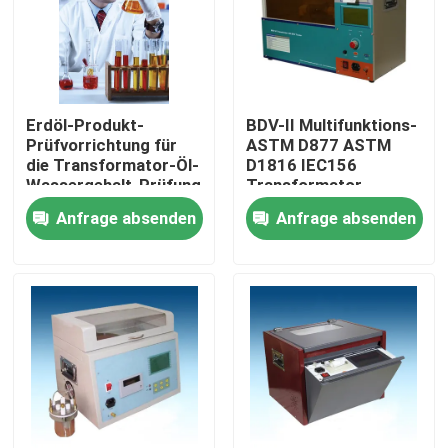
Über uns
Werksbesichtigung
Erdöl-Produkt-
BDV-II Multifunktions-
Prüfvorrichtung für
ASTM D877 ASTM
die Transformator-Öl-
D1816 IEC156
Qualitätskontrolle
Wassergehalt-Prüfung
Transformator-
Ölprobe-Ausrüstung
Anfrage absenden
Anfrage absenden
Kontakt mit uns
Bitte um ein Angebot
Elektrisches Testgerät
Brandprüfgeräte