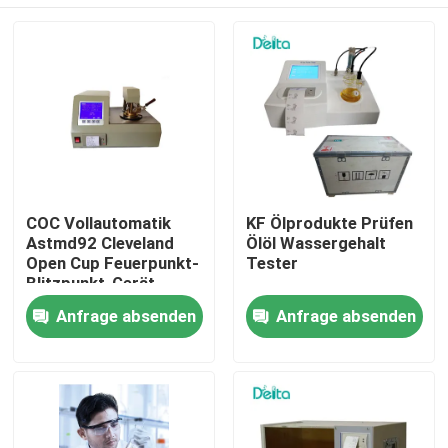
COC Vollautomatik
KF Ölprodukte Prüfen
Astmd92 Cleveland
Ölöl Wassergehalt
Open Cup Feuerpunkt-
Tester
Blitzpunkt-Gerät
Zu Hause
Anfrage absenden
Anfrage absenden
Produkte
Videos