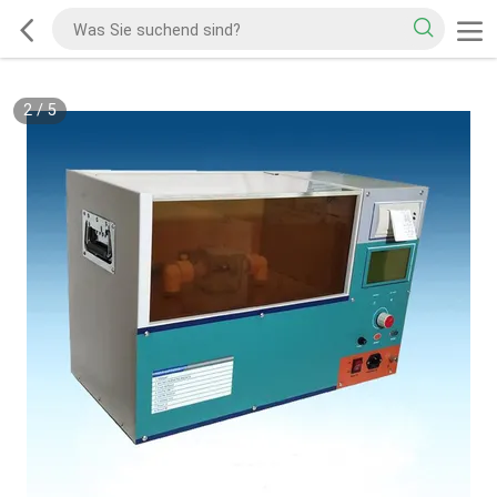
2
/
5