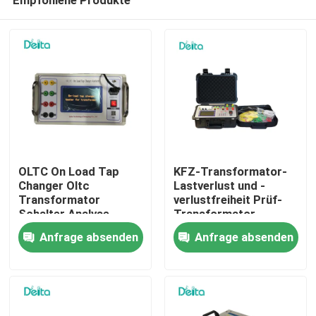
OLTC On Load Tap
KFZ-Transformator-
Changer Oltc
Lastverlust und -
Transformator
verlustfreiheit Prüf-
Schalter Analyse-
Transformator-
Zu Hause
Instrument
Prüfgerät
Anfrage absenden
Anfrage absenden
Produkte
Videos