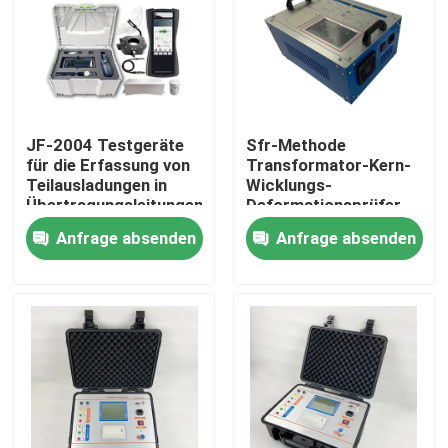
Über uns
Werksbesichtigung
JF-2004 Testgeräte
Sfr-Methode
für die Erfassung von
Transformator-Kern-
Qualitätskontrolle
Teilausladungen in
Wicklungs-
Übertragungsleitungen
Deformationsprüfer
SFRA
Anfrage absenden
Anfrage absenden
Kontakt mit uns
Bitte um ein Angebot
Elektrisches Testgerät
Brandprüfgeräte