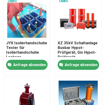
JYX Isolierhandschuhe
XZ 35kV Schaltanlage
Tester für
Busbar Hypot-
Isolierhandschuhe
Prüfgerät, Gis Hypot-
Leckage-
Prüfgerät
Stromprüfung
Anfrage absenden
Anfrage absenden
Zu Hause
Produkte
Videos