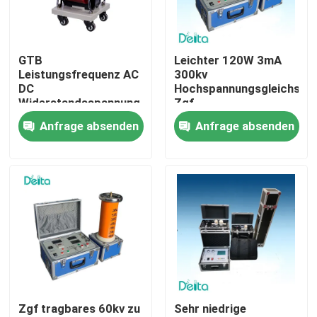
Über uns
GTB
Leichter 120W 3mA
Leistungsfrequenz AC
300kv
Werksbesichtigung
DC
Hochspannungsgleichstr
Widerstandsspannung
Zgf
Trockentyp-
Anfrage absenden
Anfrage absenden
Qualitätskontrolle
Prüftransformator
Kontakt mit uns
Bitte um ein Angebot
Elektrisches Testgerät
Zgf tragbares 60kv zu
Sehr niedrige
Brandprüfgeräte