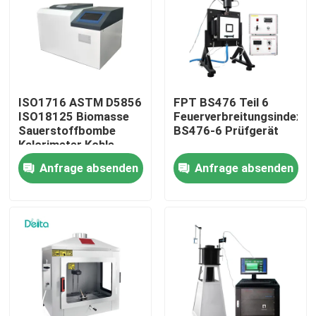
Über uns
Werksbesichtigung
ISO1716 ASTM D5856
FPT BS476 Teil 6
ISO18125 Biomasse
Feuerverbreitungsindex
Qualitätskontrolle
Sauerstoffbombe
BS476-6 Prüfgerät
Kalorimeter Kohle
Kalorifizierungswert
Anfrage absenden
Anfrage absenden
Tester
Kontakt mit uns
Bitte um ein Angebot
Elektrisches Testgerät
Brandprüfgeräte