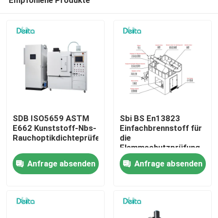
SDB ISO5659 ASTM
Sbi BS En13823
E662 Kunststoff-Nbs-
Einfachbrennstoff für
Rauchoptikdichteprüfer
die
Flammschutzprüfung
Zu Hause
Anfrage absenden
Anfrage absenden
Produkte
Videos