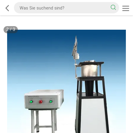
2
/
3