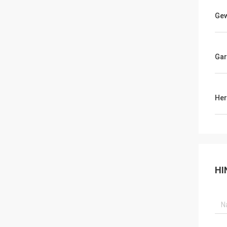
Gew
Gar
Her
HI