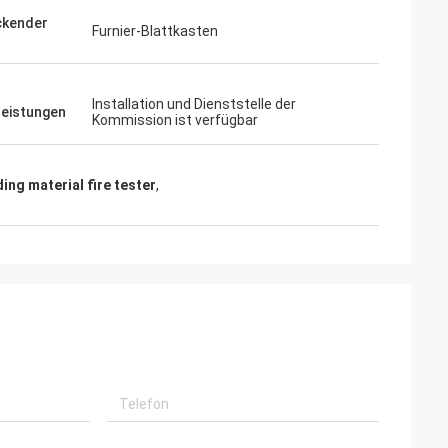
ckender
Furnier-Blattkasten
s
Installation und Dienststelle der
leistungen
Kommission ist verfügbar
ding material fire tester
,