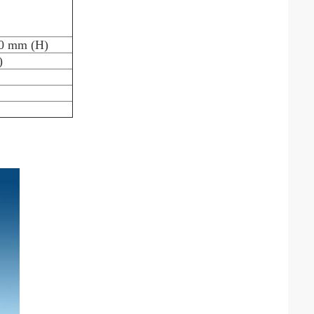
0 mm (H)
)