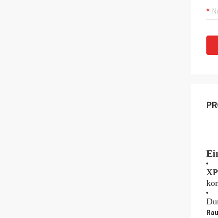
PR
Ei
XP
kon
Dur
Rau