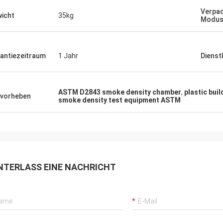
Verpa
icht
35kg
Modu
antiezeitraum
1 Jahr
Dienst
ASTM D2843 smoke density chamber
,
plastic buil
vorheben
smoke density test equipment ASTM
NTERLASS EINE NACHRICHT