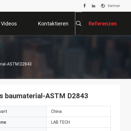
German
Videos
Kontaktieren
Referenzen
Sie Uns
rial-ASTM D2843
es baumaterial-ASTM D2843
sort
China
ame
LAB TECH