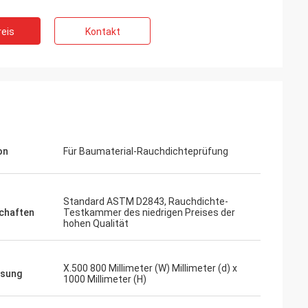
ifft, so sind sie
eis
Kontakt
on
Für Baumaterial-Rauchdichteprüfung
Standard ASTM D2843, Rauchdichte-
chaften
Testkammer des niedrigen Preises der
hohen Qualität
X.500 800 Millimeter (W) Millimeter (d) x
sung
1000 Millimeter (H)