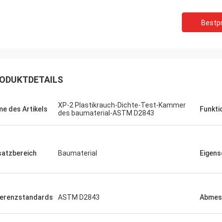
Herr Milan.
Was unser Prüfgerät betr
F-80 Tester ist perfekt und danke.
alle in gutem Zustand. Ich kaufe früher ein
Bestpr
Instrument. Vielen Dank.
ODUKTDETAILS
XP-2 Plastikrauch-Dichte-Test-Kammer
e des Artikels
Funkti
des baumaterial-ASTM D2843
satzbereich
Baumaterial
Eigens
erenzstandards
ASTM D2843
Abmes