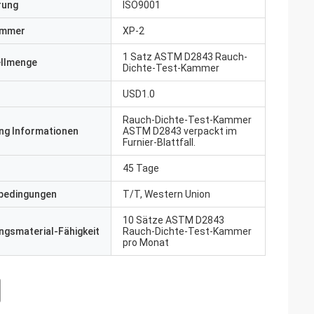
erung
ISO9001
ummer
XP-2
1 Satz ASTM D2843 Rauch-
ellmenge
Dichte-Test-Kammer
USD1.0
Rauch-Dichte-Test-Kammer
ng Informationen
ASTM D2843 verpackt im
Furnier-Blattfall.
45 Tage
bedingungen
T/T, Western Union
10 Sätze ASTM D2843
gsmaterial-Fähigkeit
Rauch-Dichte-Test-Kammer
pro Monat
r Richtige.