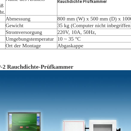
Rauchdichte Prüfkammer
iß
ht.
Abmessung
800 mm (W) x 500 mm (D) x 100
Gewicht
35 kg (Computer nicht inbegriffen
Stromversorgung
220V, 10A, 50Hz,
Umgebungstemperatur
10 ~ 35 °C
Ort der Montage
Abgaskappe
-2 Rauchdichte-Prüfkammer