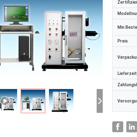
Zertifizi
Modelln
Min Best
Preis
Verpacku
Lieferzeit
Zahlungs
Versorgun
- Ich bin nicht de