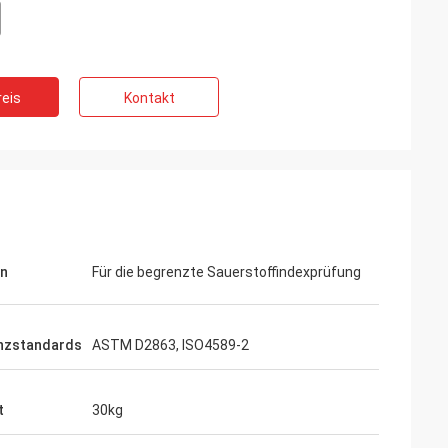
ifft, so sind sie
eis
Kontakt
on
Für die begrenzte Sauerstoffindexprüfung
nzstandards
ASTM D2863, ISO4589-2
t
30kg