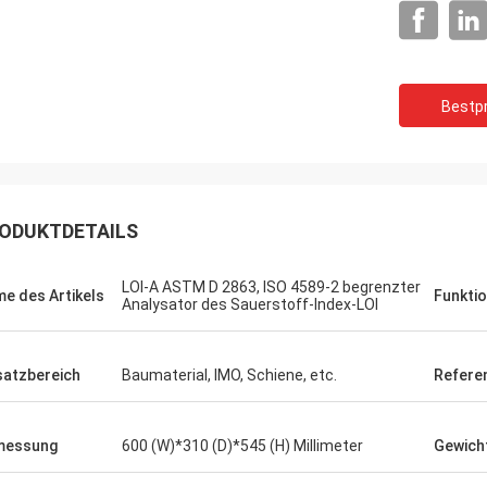
Herr Milan.
Was unser Prüfgerät betr
F-80 Tester ist perfekt und danke.
alle in gutem Zustand. Ich kaufe früher ein
Instrument. Vielen Dank.
Bestpr
ODUKTDETAILS
LOI-A ASTM D 2863, ISO 4589-2 begrenzter
e des Artikels
Funkti
Analysator des Sauerstoff-Index-LOI
satzbereich
Baumaterial, IMO, Schiene, etc.
Refere
messung
600 (W)*310 (D)*545 (H) Millimeter
Gewich