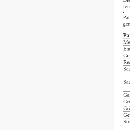
Die
fei
Pat
gen
Pa
Mes
En
Ge
Rea
Sau
Sau
Ga
Gr
Gr
Ge
St