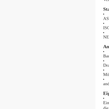
St
AS
IS
NE
An
Bau
Dra
Möb
and
Ei
Ein
di