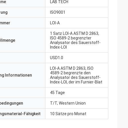
ame
LAB TECH
erung
ISO9001
ummer
LOI-A
1 Satz LOI-A ASTM D 2863,
ISO 4589-2 begrenzter
ellmenge
Analysator des Sauerstoff-
Index-LOI
USD1.0
LOI-A ASTM D 2863, ISO
4589-2 begrenzte den
ng Informationen
Analysator des Sauerstoff-
Index-LOI, der im Furnier-Blat
45 Tage
bedingungen
T/T, Western Union
gsmaterial-Fähigkeit
10 Sätze pro Monat
r Richtige.