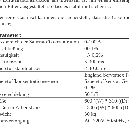
 Luftkanalkonstruktion aus Edelstahl ist mit einem einseit
nen Filter ausgestattet, so dass es stabil und sicher ist.
entierte Gasmischkammer, die sicherstellt, dass die Gase d
auer;
rameter:
sbereich der Sauerstoffkonzentration
0-100%
tschließung
00,1%
nauigkeit
+/- 0,2%
ktionszeit
< 300 ms
erstoffstabilitätszeit
< 30 Jahre
England Servomex P
erstoffkonzentrationssensor
Sauerstoffsensor, Gen
0,1%
sverschiebung
50 L/S
öße
600 ((W) * 310 ((D)
öße der Arbeitsbank
1500 ((W) * 600 ((D
wicht
30 kg
romversorgung
AC 220V, 50/60Hz, 