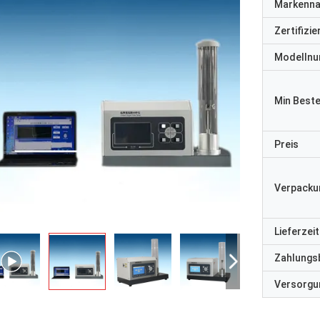
Markenn
Zertifizi
Modelln
Min Best
Preis
Verpacku
Lieferzeit
Zahlungs
Versorgun
- Ich bin nicht de