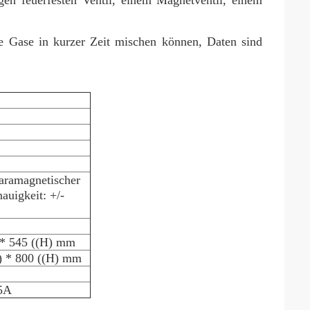
igen feuerfesten Ventil, einem Magnetventil, einem
ie Gase in kurzer Zeit mischen können, Daten sind
aramagnetischer
auigkeit: +/-
 * 545 ((H) mm
) * 800 ((H) mm
5A