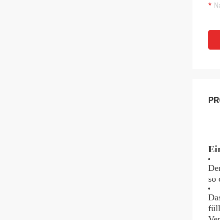
PR
Ei
Der
so 
Das
fül
Ver