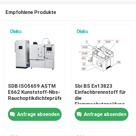
Empfohlene Produkte
SDB ISO5659 ASTM
Sbi BS En13823
E662 Kunststoff-Nbs-
Einfachbrennstoff für
Zu Hause
Rauchoptikdichteprüfer
die
Flammschutzprüfung
Anfrage absenden
Anfrage absenden
Produkte
Videos