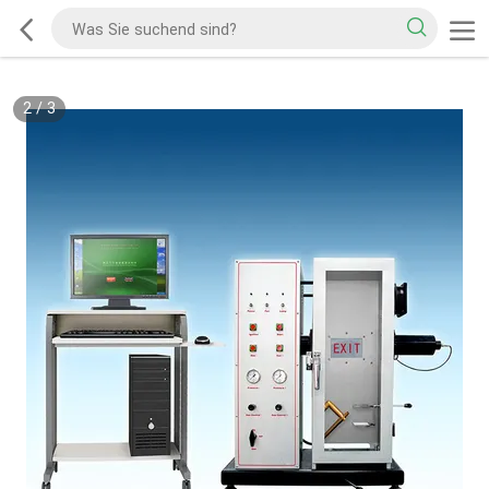
2
/
3