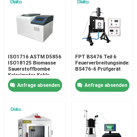
Über uns
Werksbesichtigung
Qualitätskontrolle
ISO1716 ASTM D5856
FPT BS476 Teil 6
ISO18125 Biomasse
Feuerverbreitungsindex
Sauerstoffbombe
BS476-6 Prüfgerät
Kalorimeter Kohle
Kontakt mit uns
Kalorifizierungswert
Anfrage absenden
Anfrage absenden
Tester
Bitte um ein Angebot
Elektrisches Testgerät
Brandprüfgeräte