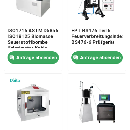
Über uns
ISO1716 ASTM D5856
FPT BS476 Teil 6
Werksbesichtigung
ISO18125 Biomasse
Feuerverbreitungsindex
Sauerstoffbombe
BS476-6 Prüfgerät
Kalorimeter Kohle
Qualitätskontrolle
Kalorifizierungswert
Anfrage absenden
Anfrage absenden
Tester
Kontakt mit uns
Bitte um ein Angebot
Elektrisches Testgerät
Brandprüfgeräte