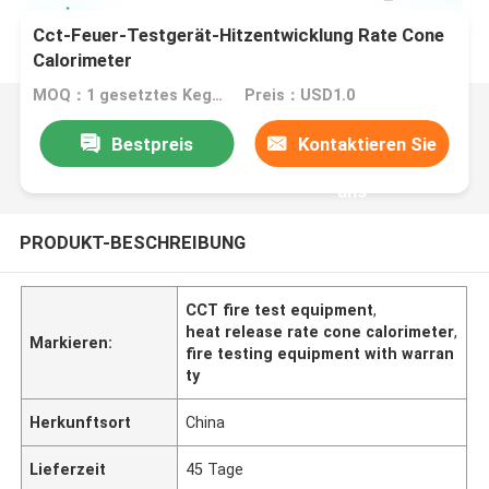
Cct-Feuer-Testgerät-Hitzentwicklung Rate Cone
Calorimeter
MOQ：1 gesetztes Kegel-Kalorimeter ASTM E1354
Preis：USD1.0
Bestpreis
Kontaktieren Sie
uns
PRODUKT-BESCHREIBUNG
CCT fire test equipment
,
heat release rate cone calorimeter
,
Markieren:
fire testing equipment with warran
ty
Herkunftsort
China
Lieferzeit
45 Tage