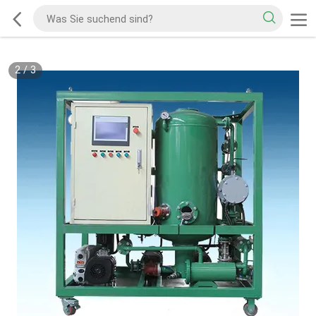
2
/
3