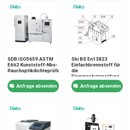
SDB ISO5659 ASTM
Sbi BS En13823
E662 Kunststoff-Nbs-
Einfachbrennstoff für
Rauchoptikdichteprüfer
die
Flammschutzprüfung
Anfrage absenden
Anfrage absenden
Zu Hause
Produkte
Videos