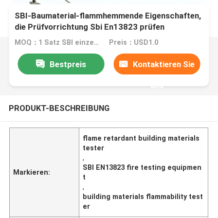
SBI-Baumaterial-flammhemmende Eigenschaften,
die Prüfvorrichtung Sbi En13823 prüfen
MOQ：1 Satz SBI einzelnes brennendes Einzelteil
Preis：USD1.0
Bestpreis
Kontaktieren Sie
uns
PRODUKT-BESCHREIBUNG
flame retardant building materials
tester
,
SBI EN13823 fire testing equipmen
Markieren:
t
,
building materials flammability test
er