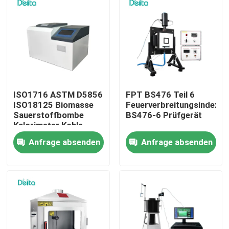
Über uns
Werksbesichtigung
Qualitätskontrolle
ISO1716 ASTM D5856
FPT BS476 Teil 6
ISO18125 Biomasse
Feuerverbreitungsindex
Sauerstoffbombe
BS476-6 Prüfgerät
Kalorimeter Kohle
Kontakt mit uns
Kalorifizierungswert
Anfrage absenden
Anfrage absenden
Tester
Bitte um ein Angebot
Elektrisches Testgerät
Brandprüfgeräte