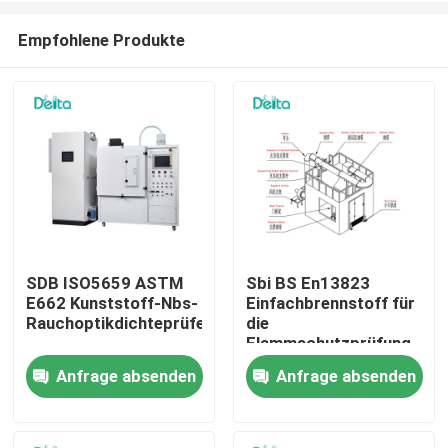
Empfohlene Produkte
SDB ISO5659 ASTM
Sbi BS En13823
E662 Kunststoff-Nbs-
Einfachbrennstoff für
Zu Hause
Rauchoptikdichteprüfer
die
Flammschutzprüfung
Anfrage absenden
Anfrage absenden
Produkte
Videos