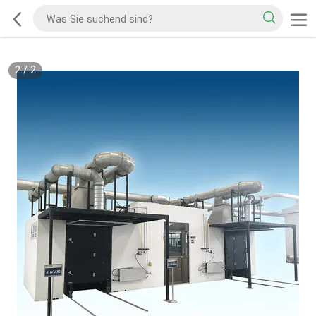
2
/
2