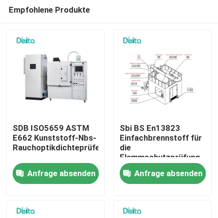
Empfohlene Produkte
SDB ISO5659 ASTM
Sbi BS En13823
E662 Kunststoff-Nbs-
Einfachbrennstoff für
Rauchoptikdichteprüfer
die
Zu Hause
Flammschutzprüfung
Anfrage absenden
Anfrage absenden
Produkte
Videos