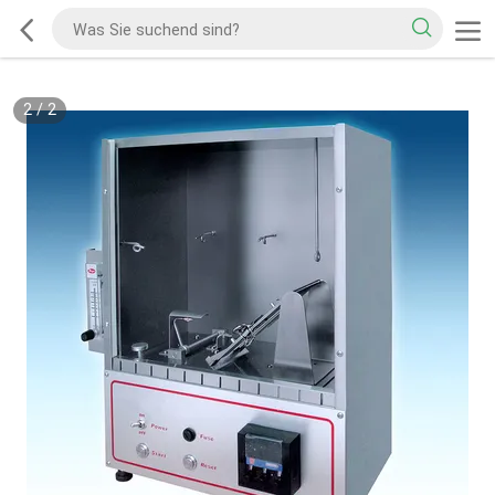
2
/
2