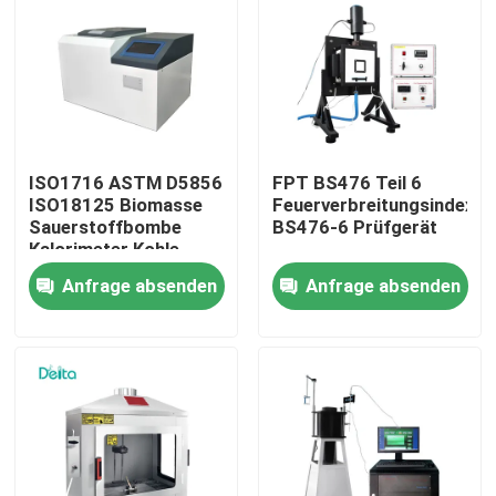
Über uns
Werksbesichtigung
ISO1716 ASTM D5856
FPT BS476 Teil 6
Qualitätskontrolle
ISO18125 Biomasse
Feuerverbreitungsindex
Sauerstoffbombe
BS476-6 Prüfgerät
Kalorimeter Kohle
Kalorifizierungswert
Kontakt mit uns
Anfrage absenden
Anfrage absenden
Tester
Bitte um ein Angebot
Elektrisches Testgerät
Brandprüfgeräte