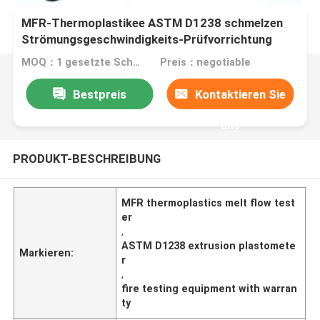
MFR-Thermoplastikee ASTM D1238 schmelzen
Strömungsgeschwindigkeits-Prüfvorrichtung
durch Verdrängungs-Plastometer
MOQ：1 gesetzte Schmelzströmungsgeschwindigkeits-Prüfvorrichtung in einem Auftrag
Preis：negotiable
Bestpreis
Kontaktieren Sie
uns
PRODUKT-BESCHREIBUNG
MFR thermoplastics melt flow test
er
,
ASTM D1238 extrusion plastomete
Markieren:
r
,
fire testing equipment with warran
ty