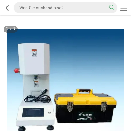
2
/
3