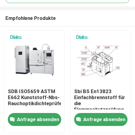
Empfohlene Produkte
SDB ISO5659 ASTM
Sbi BS En13823
Zu Hause
E662 Kunststoff-Nbs-
Einfachbrennstoff für
Rauchoptikdichteprüfer
die
Flammschutzprüfung
Produkte
Anfrage absenden
Anfrage absenden
Videos