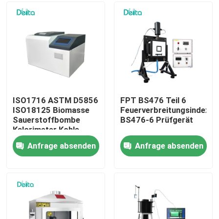
Über uns
Werksbesichtigung
Qualitätskontrolle
ISO1716 ASTM D5856
FPT BS476 Teil 6
ISO18125 Biomasse
Feuerverbreitungsindex
Sauerstoffbombe
BS476-6 Prüfgerät
Kontakt mit uns
Kalorimeter Kohle
Kalorifizierungswert
Anfrage absenden
Anfrage absenden
Tester
Bitte um ein Angebot
Elektrisches Testgerät
Brandprüfgeräte