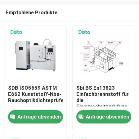
Empfohlene Produkte
SDB ISO5659 ASTM
Sbi BS En13823
E662 Kunststoff-Nbs-
Einfachbrennstoff für
Zu Hause
Rauchoptikdichteprüfer
die
Flammschutzprüfung
Anfrage absenden
Anfrage absenden
Produkte
Videos