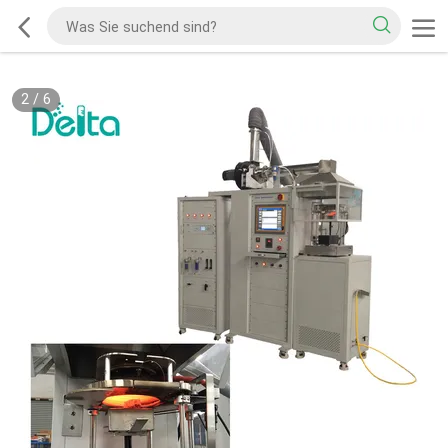
2
/
6