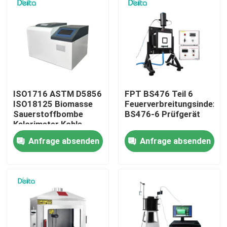
Über uns
Werksbesichtigung
Qualitätskontrolle
ISO1716 ASTM D5856
FPT BS476 Teil 6
ISO18125 Biomasse
Feuerverbreitungsindex
Sauerstoffbombe
BS476-6 Prüfgerät
Kalorimeter Kohle
Kontakt mit uns
Kalorifizierungswert
Anfrage absenden
Anfrage absenden
Tester
Bitte um ein Angebot
Elektrisches Testgerät
Brandprüfgeräte