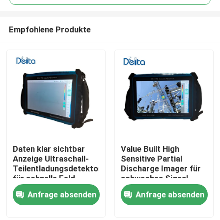
Empfohlene Produkte
Daten klar sichtbar
Value Built High
Zu Hause
Anzeige Ultraschall-
Sensitive Partial
Teilentladungsdetektor
Discharge Imager für
für schnelle Feld
schwaches Signal
Produkte
Ergebnis Bestätigung
Anfrage absenden
Anfrage absenden
Videos