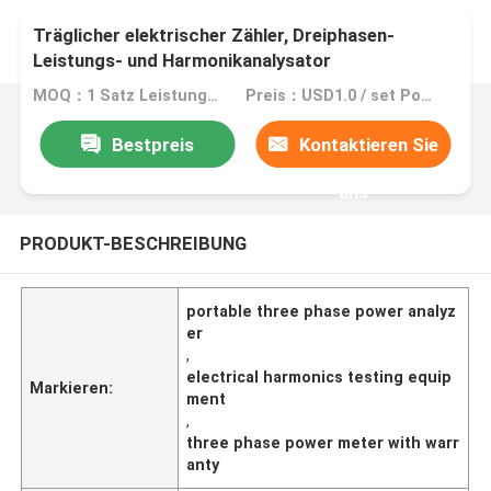
Träglicher elektrischer Zähler, Dreiphasen-
Leistungs- und Harmonikanalysator
MOQ：1 Satz Leistungs- und Harmonikanalysator
Preis：USD1.0 / set Power and Harmonics Analyzer
Bestpreis
Kontaktieren Sie
uns
PRODUKT-BESCHREIBUNG
portable three phase power analyz
er
,
electrical harmonics testing equip
Markieren:
ment
,
three phase power meter with warr
anty