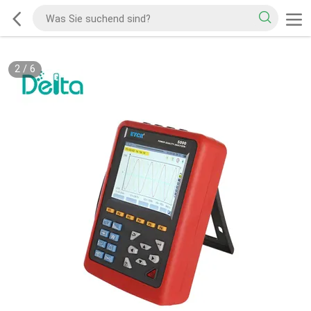
2
/
6