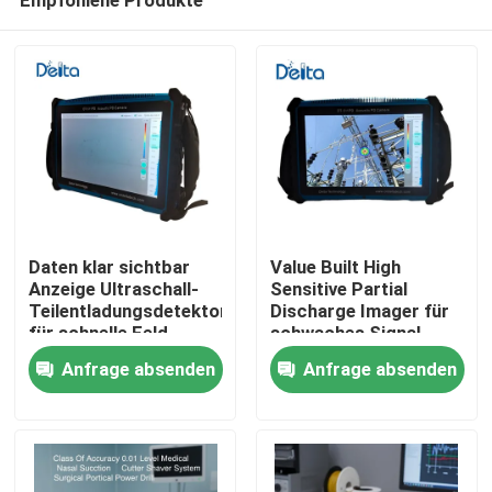
Daten klar sichtbar
Value Built High
Anzeige Ultraschall-
Sensitive Partial
Teilentladungsdetektor
Discharge Imager für
für schnelle Feld
schwaches Signal
Zu Hause
Ergebnis Bestätigung
Anfrage absenden
Anfrage absenden
Produkte
Videos