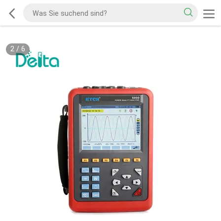
2
/
6