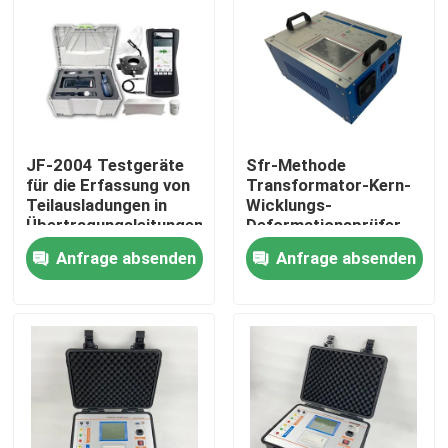
Über uns
Werksbesichtigung
JF-2004 Testgeräte
Sfr-Methode
Qualitätskontrolle
für die Erfassung von
Transformator-Kern-
Teilausladungen in
Wicklungs-
Übertragungsleitungen
Deformationsprüfer
SFRA
Kontakt mit uns
Anfrage absenden
Anfrage absenden
Bitte um ein Angebot
Elektrisches Testgerät
Brandprüfgeräte