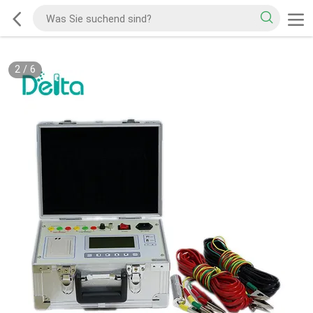
2
/
6