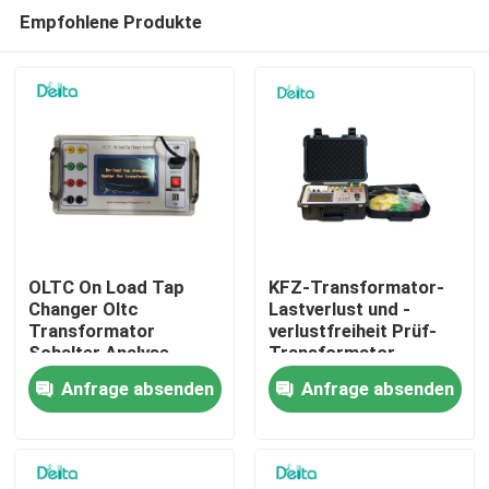
Empfohlene Produkte
OLTC On Load Tap
KFZ-Transformator-
Changer Oltc
Lastverlust und -
Transformator
verlustfreiheit Prüf-
Zu Hause
Schalter Analyse-
Transformator-
Instrument
Prüfgerät
Anfrage absenden
Anfrage absenden
Produkte
Videos