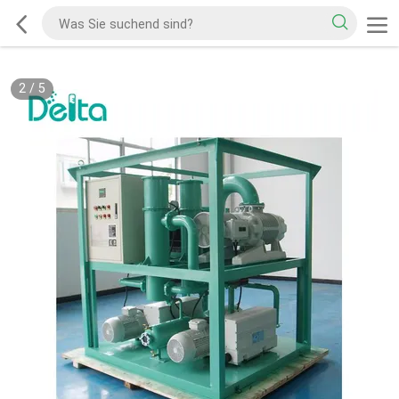
2
/
5