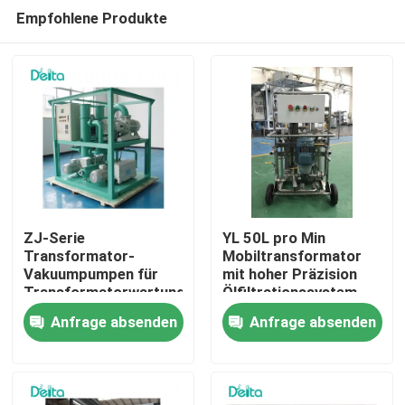
Empfohlene Produkte
ZJ-Serie
YL 50L pro Min
Transformator-
Mobiltransformator
Vakuumpumpen für
mit hoher Präzision
Zu Hause
Transformatorwartung
Ölfiltrationssystem
Anfrage absenden
Anfrage absenden
Produkte
Videos