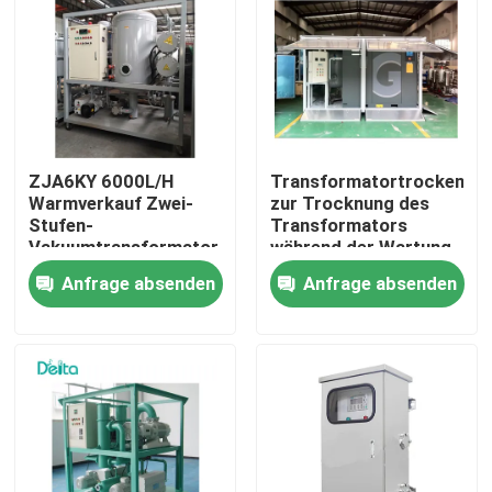
Über uns
Werksbesichtigung
ZJA6KY 6000L/H
Transformatortrockenluf
Qualitätskontrolle
Warmverkauf Zwei-
zur Trocknung des
Stufen-
Transformators
Vakuumtransformator
während der Wartung
Ölreinigungsmaschine
Kontakt mit uns
Anfrage absenden
Anfrage absenden
Bitte um ein Angebot
Elektrisches Testgerät
Brandprüfgeräte