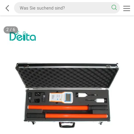
2
/
6