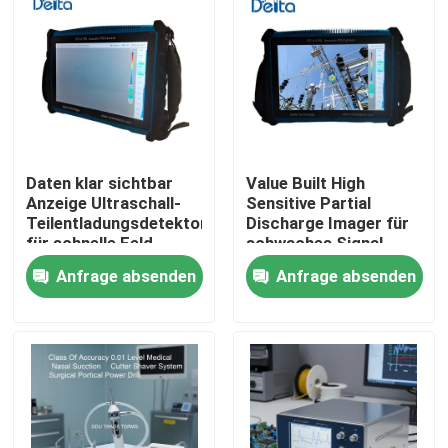
Daten klar sichtbar
Value Built High
Anzeige Ultraschall-
Sensitive Partial
Teilentladungsdetektor
Discharge Imager für
für schnelle Feld
schwaches Signal
Ergebnis Bestätigung
Anfrage absenden
Anfrage absenden
Zu Hause
Produkte
Videos