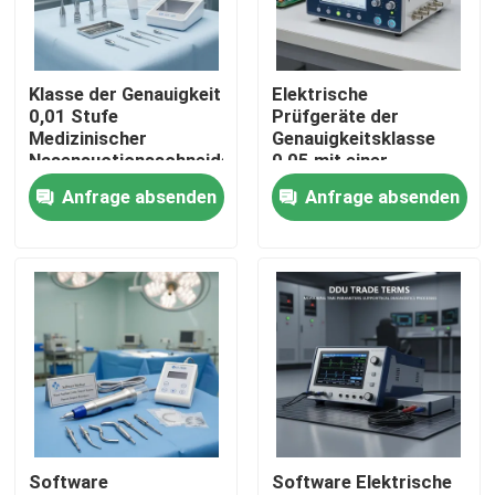
Über uns
Klasse der Genauigkeit
Elektrische
0,01 Stufe
Prüfgeräte der
Werksbesichtigung
Medizinischer
Genauigkeitsklasse
Nasensuctionsschneider
0,05 mit einer
Rasiersystem
Softwarefrequenz von
Anfrage absenden
Anfrage absenden
Qualitätskontrolle
Chirurgische
45–65 Hz, ideal für die
Kraftbohrmaschine
Entwicklung und
DDU
Steuerung der
Handelsbedingungen
elektrischen
Kontakt mit uns
Chirurgische
Forschung
Ausrüstung
Bitte um ein Angebot
Elektrisches Testgerät
Software
Software Elektrische
Brandprüfgeräte