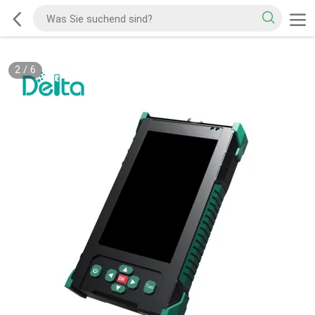
2
/
6