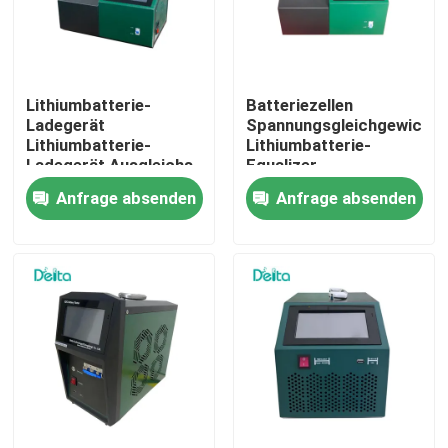
Über uns
Lithiumbatterie-
Batteriezellen
Werksbesichtigung
Ladegerät
Spannungsgleichgewicht
Lithiumbatterie-
Lithiumbatterie-
Ladegerät Ausgleichs-
Equalizer
Qualitätskontrolle
Tester
Anfrage absenden
Anfrage absenden
Kontakt mit uns
Bitte um ein Angebot
Elektrisches Testgerät
Brandprüfgeräte