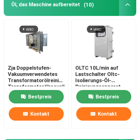
Öl, das Maschine aufbereitet
(10)
Zja Doppelstufen-
OLTC 10L/min auf
Vakuumverwendetes
Lastschalter Oltc-
Transformatorölreiniger,
Isolierungs-Öl-
Transformatorölrecyclingmaschine
Reinigungsapparat
Bestpreis
Bestpreis
Kontakt
Kontakt