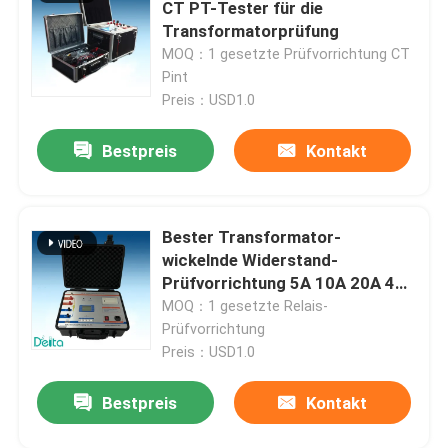
CT PT-Tester für die
Transformatorprüfung
Ölprüfgeräte
MOQ：1 gesetzte Prüfvorrichtung CT
Pint
Preis：USD1.0
Öl, das Maschine aufbereitet
Bestpreis
Kontakt
Hochspannungstestgerät
Bester Transformator-
Prüfgeräte für Transformatoren
wickelnde Widerstand-
Prüfvorrichtung 5A 10A 20A 40A
KabelTestgerät
100A Chinas
MOQ：1 gesetzte Relais-
Prüfvorrichtung
Preis：USD1.0
Batterie-Testgerät
Bestpreis
Kontakt
Bohrloch-Inspektions-Kamera