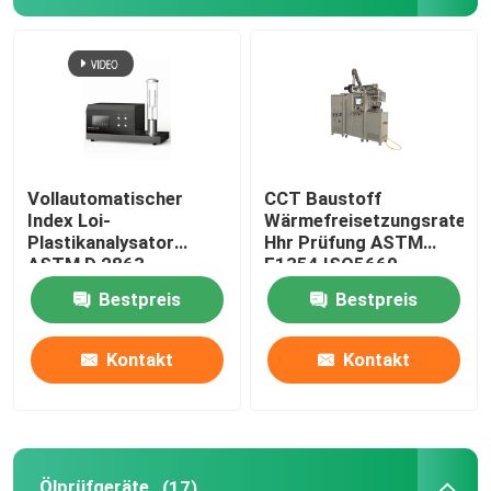
Vollautomatischer
CCT Baustoff
Index Loi-
Wärmefreisetzungsrate
Plastikanalysator
Hhr Prüfung ASTM
ASTM D 2863
E1354 ISO5660
begrenzter
Kegelkalorimeter
Bestpreis
Bestpreis
Sauerstoff-ISO4589-2
Kontakt
Kontakt
Ölprüfgeräte
(17)