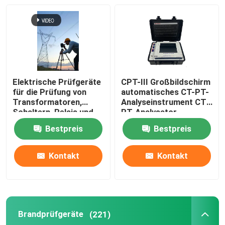
Elektrische Prüfgeräte
CPT-III Großbildschirm
für die Prüfung von
automatisches CT-PT-
Transformatoren,
Analyseinstrument CT-
Schaltern, Relais und
PT-Analysator
Kabeln
Bestpreis
Bestpreis
Kontakt
Kontakt
Brandprüfgeräte
(221)