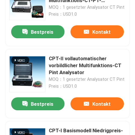
Multifunktions-CT-PT-
Analysator
MOQ：1 gesetzter Analysator CT Pint
Preis：USD1.0
Über uns
Bestpreis
Kontakt
Werksbesichtigung
Qualitätskontrolle
CPT-II vollautomatischer
vorbildlicher Multifunktions-CT
Pint Analysator
Kontakt mit uns
MOQ：1 gesetzter Analysator CT Pint
Preis：USD1.0
Bitte um ein Angebot
Bestpreis
Kontakt
Elektrisches Testgerät
CPT-I Basismodell Niedrigpreis-
Brandprüfgeräte