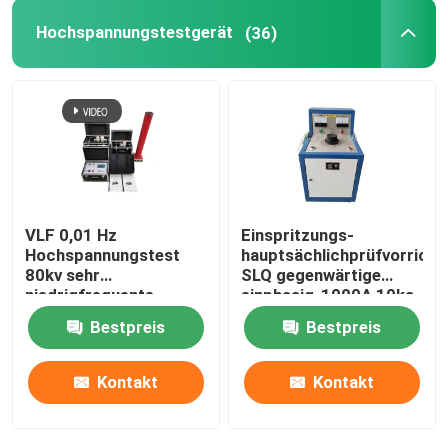
Hochspannungstestgerät
(36)
VLF 0,01 Hz
Einspritzungs-
Hochspannungstest
hauptsächlichprüfvorricht
80kv sehr
SLQ gegenwärtige
niedrigfrequente
einphasig-1000A 10ka
Wechselstrom-Hypot-
Bestpreis
Bestpreis
Tester
Kontakt
Kontakt