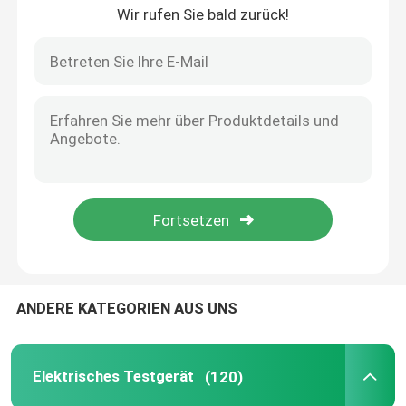
Wir rufen Sie bald zurück!
Automatischer Transformator Oltc auf Lastschalter-Prüfvorrichtung
Ölprüfgeräte
PRT-I einfacher Operations-niedriger Preis-einphasig-Sekundäreinspritzungs-Test-Satz
Prüfvorrichtung ISO 12127-1 für Flammen-und Feuer-Prüfung Schutzkleidung Againest
Standard-Schutzkleidungs-Wärmeübertragungs-Prüfvorrichtung Cht en 702
Öl, das Maschine aufbereitet
Schutzkleidungs-Wärmeübertragungs-Testgerät Hti beziehen sich auf ISO9151
Schutzkleidung ISO9151 Hti en 367 gegen Hitze und Flammen-Prüfeinrichtung
Hochspannungstestgerät
MMS ISO Schutzkleidung Spritzebeständige Prüfgeräte für geschmolzenes Metall
Schutzkleidungs-flüssiges Metall MMS-ISO 9150 spritzt Auswirkungs-Prüfvorrichtung
Prüfgeräte für Transformatoren
Flammen-Verbreitungs-Prüfvorrichtung ISO5658 ASTM 1317 IMO thermische leuchtende
KabelTestgerät
ANDERE KATEGORIEN AUS UNS
Batterie-Testgerät
Elektrisches Testgerät
(120)
Bohrloch-Inspektions-Kamera