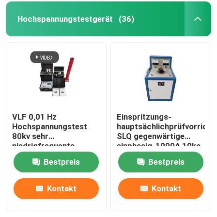
Hochspannungstestgerät
(36)
VLF 0,01 Hz
Einspritzungs-
Hochspannungstest
hauptsächlichprüfvorricht
80kv sehr
SLQ gegenwärtige
niedrigfrequente
einphasig-1000A 10ka
Wechselstrom-Hypot-
Bestpreis
Bestpreis
Tester
Kontakt
Kontakt