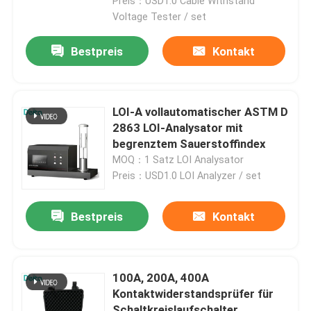
Preis：USD1.0 Cable Withstand
Voltage Tester / set
Bestpreis
Kontakt
LOI-A vollautomatischer ASTM D
2863 LOI-Analysator mit
begrenztem Sauerstoffindex
MOQ：1 Satz LOI Analysator
Preis：USD1.0 LOI Analyzer / set
Bestpreis
Kontakt
Zu Hause
Produkte
100A, 200A, 400A
Kontaktwiderstandsprüfer für
Videos
Schaltkreislaufschalter