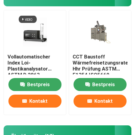
Vollautomatischer
CCT Baustoff
Index Loi-
Wärmefreisetzungsrate
Plastikanalysator
Hhr Prüfung ASTM
ASTM D 2863
E1354 ISO5660
begrenzter
Kegelkalorimeter
Bestpreis
Bestpreis
Sauerstoff-ISO4589-2
Kontakt
Kontakt