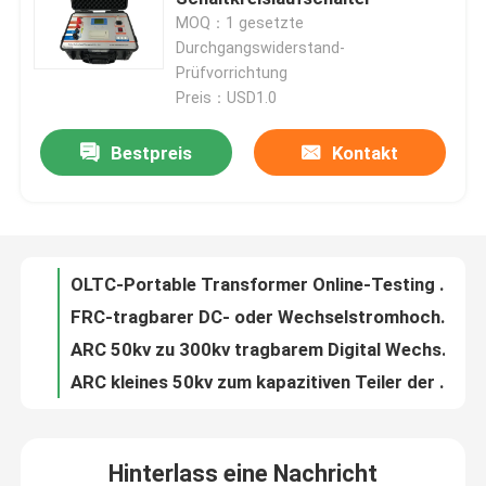
MOQ：1 gesetzte
Durchgangswiderstand-
Über uns
Prüfvorrichtung
Preis：USD1.0
Werksbesichtigung
Bestpreis
Kontakt
OLTC-Portable Transformer Online-Testing bei Last-Tap-Switch-Tester
FRC-tragbarer DC- oder Wechselstromhochspannungsteiler für Impuls-Hochspg-Prüfung
Qualitätskontrolle
ARC 50kv zu 300kv tragbarem Digital Wechselstrom-DC-Hochspannungsteiler
ARC kleines 50kv zum kapazitiven Teiler der Spannungs-300kv
Kontakt mit uns
Transformator-Öl-Zusammenbruch-Spannungsprüfer Bdv-II bester Preis-100kv
BDV-I heißes Prüfvorrichtung 60kv 80kv 100kv des Verkaufs-Laborzuverlässige Öl-IEC60156
Bitte um ein Angebot
Hocheffiziente Gebrauchttransformator-Abfallölfilter aus der ZJA-Serie
Zja im Freien unter Verwendung der Transformator-Isolieröl-Entstörungsausrüstung
Elektrisches Testgerät
KF-Labor unter Verwendung der Transformator-Öl-Feuchtigkeitsgehalt-Prüfvorrichtung
Transformator-Öl-Isolierungs-Öl Tan Delta Tester Dlt automatisches tragbares
Hinterlass eine Nachricht
Brandprüfgeräte
DLT Hochpräzisionstransformator Isolieröl Dielektrische Verlust Tester