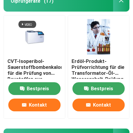
Ölprüfgeräte
(17)
CVT-Isoperibol-
Erdöl-Produkt-
Sauerstoffbombenkalorimeter
Prüfvorrichtung für die
für die Prüfung von
Transformator-Öl-
Baustoffen aus
Wassergehalt-Prüfung
Kohlenfutteröl
Bestpreis
Bestpreis
Kontakt
Kontakt