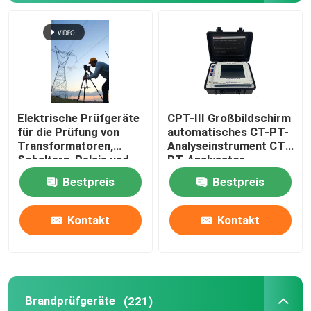
Elektrische Prüfgeräte
CPT-III Großbildschirm
für die Prüfung von
automatisches CT-PT-
Transformatoren,
Analyseinstrument CT-
Schaltern, Relais und
PT-Analysator
Kabeln
Bestpreis
Bestpreis
Kontakt
Kontakt
Brandprüfgeräte
(221)