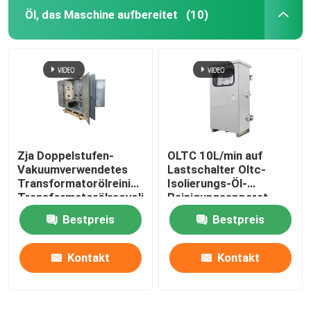
Öl, das Maschine aufbereitet
(10)
Zja Doppelstufen-
OLTC 10L/min auf
Vakuumverwendetes
Lastschalter Oltc-
Transformatorölreiniger,
Isolierungs-Öl-
Transformatorölrecyclingmaschine
Reinigungsapparat
Bestpreis
Bestpreis
Kontakt
Kontakt