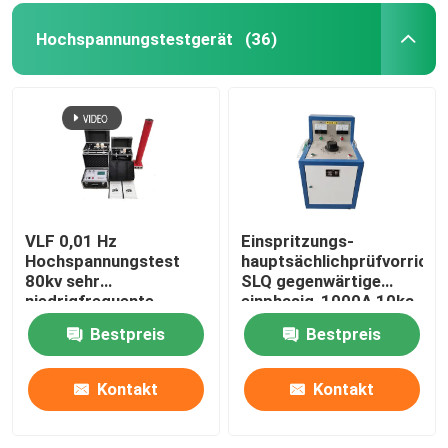
Hochspannungstestgerät
(36)
VLF 0,01 Hz
Einspritzungs-
Hochspannungstest
hauptsächlichprüfvorricht
80kv sehr
SLQ gegenwärtige
niedrigfrequente
einphasig-1000A 10ka
Wechselstrom-Hypot-
Bestpreis
Bestpreis
Tester
Kontakt
Kontakt