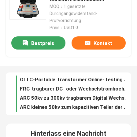
MOQ：1 gesetzte
Durchgangswiderstand-
Über uns
Prüfvorrichtung
Preis：USD1.0
Werksbesichtigung
Bestpreis
Kontakt
OLTC-Portable Transformer Online-Testing bei Last-Tap-Switch-Tester
FRC-tragbarer DC- oder Wechselstromhochspannungsteiler für Impuls-Hochspg-Prüfung
Qualitätskontrolle
ARC 50kv zu 300kv tragbarem Digital Wechselstrom-DC-Hochspannungsteiler
ARC kleines 50kv zum kapazitiven Teiler der Spannungs-300kv
Kontakt mit uns
Transformator-Öl-Zusammenbruch-Spannungsprüfer Bdv-II bester Preis-100kv
BDV-I heißes Prüfvorrichtung 60kv 80kv 100kv des Verkaufs-Laborzuverlässige Öl-IEC60156
Bitte um ein Angebot
Hocheffiziente Gebrauchttransformator-Abfallölfilter aus der ZJA-Serie
Zja im Freien unter Verwendung der Transformator-Isolieröl-Entstörungsausrüstung
Elektrisches Testgerät
KF-Labor unter Verwendung der Transformator-Öl-Feuchtigkeitsgehalt-Prüfvorrichtung
Transformator-Öl-Isolierungs-Öl Tan Delta Tester Dlt automatisches tragbares
Hinterlass eine Nachricht
Brandprüfgeräte
DLT Hochpräzisionstransformator Isolieröl Dielektrische Verlust Tester