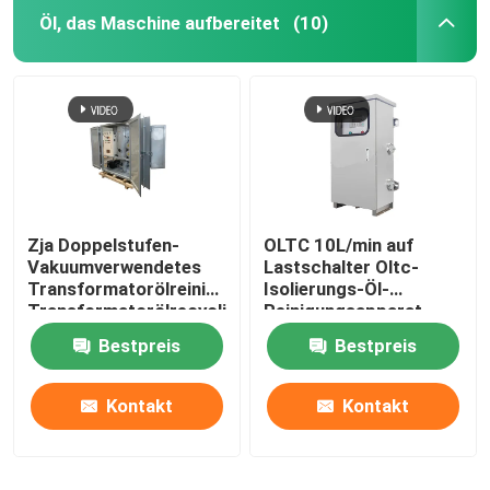
Öl, das Maschine aufbereitet
(10)
Zja Doppelstufen-
OLTC 10L/min auf
Vakuumverwendetes
Lastschalter Oltc-
Transformatorölreiniger,
Isolierungs-Öl-
Transformatorölrecyclingmaschine
Reinigungsapparat
Bestpreis
Bestpreis
Kontakt
Kontakt