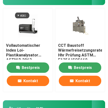
Vollautomatischer
CCT Baustoff
Index Loi-
Wärmefreisetzungsrate
Plastikanalysator
Hhr Prüfung ASTM
ASTM D 2863
E1354 ISO5660
begrenzter
Kegelkalorimeter
Bestpreis
Bestpreis
Sauerstoff-ISO4589-2
Kontakt
Kontakt