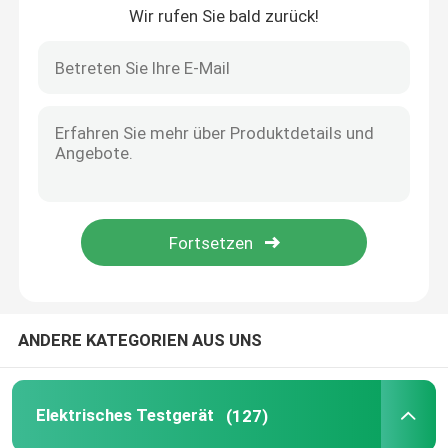
Wir rufen Sie bald zurück!
Automatischer Transformator Oltc auf Lastschalter-Prüfvorrichtung
Ölprüfgeräte
PRT-I einfacher Operations-niedriger Preis-einphasig-Sekundäreinspritzungs-Test-Satz
Prüfvorrichtung ISO 12127-1 für Flammen-und Feuer-Prüfung Schutzkleidung Againest
Standard-Schutzkleidungs-Wärmeübertragungs-Prüfvorrichtung Cht en 702
Öl, das Maschine aufbereitet
Schutzkleidungs-Wärmeübertragungs-Testgerät Hti beziehen sich auf ISO9151
Schutzkleidung ISO9151 Hti en 367 gegen Hitze und Flammen-Prüfeinrichtung
Hochspannungstestgerät
MMS ISO Schutzkleidung Spritzebeständige Prüfgeräte für geschmolzenes Metall
Schutzkleidungs-flüssiges Metall MMS-ISO 9150 spritzt Auswirkungs-Prüfvorrichtung
Prüfgeräte für Transformatoren
Flammen-Verbreitungs-Prüfvorrichtung ISO5658 ASTM 1317 IMO thermische leuchtende
KabelTestgerät
ANDERE KATEGORIEN AUS UNS
Batterie-Testgerät
Elektrisches Testgerät
(127)
Bohrloch-Inspektions-Kamera