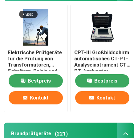
Elektrische Prüfgeräte
CPT-III Großbildschirm
für die Prüfung von
automatisches CT-PT-
Transformatoren,
Analyseinstrument CT-
Schaltern, Relais und
PT-Analysator
Kabeln
Bestpreis
Bestpreis
Kontakt
Kontakt
Brandprüfgeräte
(221)