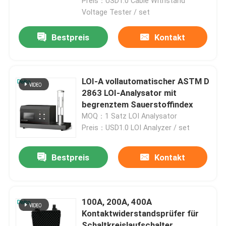
Preis：USD1.0 Cable Withstand
Voltage Tester / set
Bestpreis
Kontakt
LOI-A vollautomatischer ASTM D
2863 LOI-Analysator mit
begrenztem Sauerstoffindex
MOQ：1 Satz LOI Analysator
Preis：USD1.0 LOI Analyzer / set
Bestpreis
Kontakt
Zu Hause
Produkte
100A, 200A, 400A
Kontaktwiderstandsprüfer für
Videos
Schaltkreislaufschalter