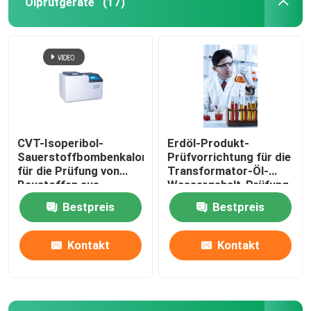
Ölprüfgeräte
(17)
CVT-Isoperibol-
Erdöl-Produkt-
Sauerstoffbombenkalorimeter
Prüfvorrichtung für die
für die Prüfung von
Transformator-Öl-
Baustoffen aus
Wassergehalt-Prüfung
Kohlenfutteröl
Bestpreis
Bestpreis
Kontakt
Kontakt