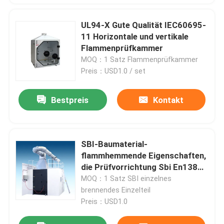
UL94-X Gute Qualität IEC60695-
11 Horizontale und vertikale
Flammenprüfkammer
MOQ：1 Satz Flammenprüfkammer
Preis：USD1.0 / set
Bestpreis
Kontakt
SBI-Baumaterial-
flammhemmende Eigenschaften,
die Prüfvorrichtung Sbi En13823
prüfen
MOQ：1 Satz SBI einzelnes
brennendes Einzelteil
Preis：USD1.0