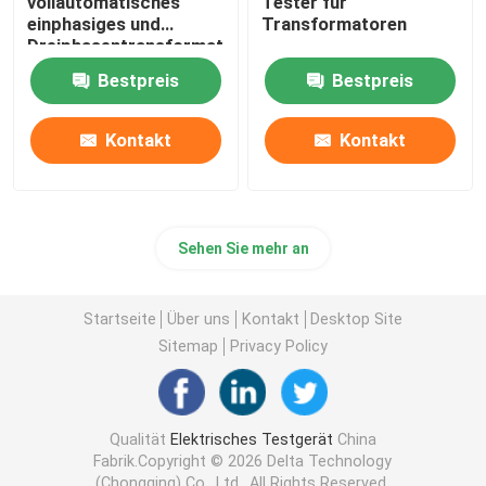
vollautomatisches
Tester für
einphasiges und
Transformatoren
Dreiphasentransformator
dreht Verhältnis-
Bestpreis
Bestpreis
Prüfvorrichtung
Kontakt
Kontakt
Sehen Sie mehr an
Startseite
Über uns
Kontakt
Desktop Site
Sitemap
Privacy Policy
Qualität
Elektrisches Testgerät
China
Fabrik.Copyright © 2026 Delta Technology
(Chongqing) Co., Ltd.. All Rights Reserved.