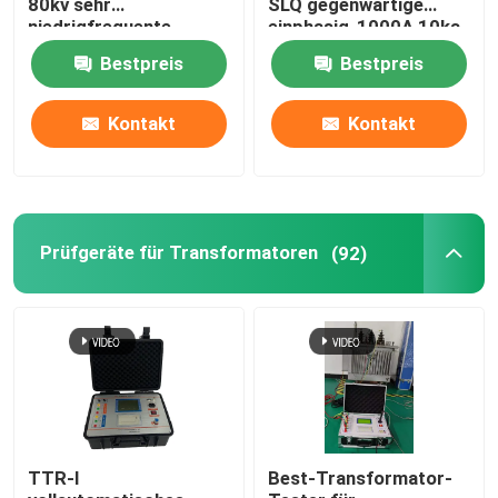
80kv sehr
SLQ gegenwärtige
niedrigfrequente
einphasig-1000A 10ka
Wechselstrom-Hypot-
Bestpreis
Bestpreis
Tester
Kontakt
Kontakt
Prüfgeräte für Transformatoren
(92)
TTR-I
Best-Transformator-