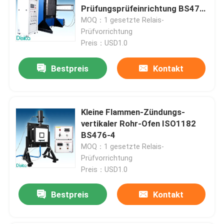
Prüfungsprüfeinrichtung BS476-
7
MOQ：1 gesetzte Relais-
Ölprüfgeräte
Prüfvorrichtung
Preis：USD1.0
Öl, das Maschine aufbereitet
Bestpreis
Kontakt
Hochspannungstestgerät
Kleine Flammen-Zündungs-
Prüfgeräte für Transformatoren
vertikaler Rohr-Ofen ISO1182
BS476-4
MOQ：1 gesetzte Relais-
KabelTestgerät
Prüfvorrichtung
Preis：USD1.0
Batterie-Testgerät
Bestpreis
Kontakt
Bohrloch-Inspektions-Kamera