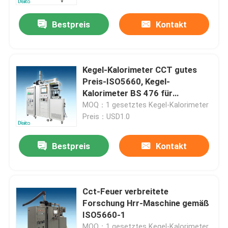
Bestpreis
Kontakt
Kegel-Kalorimeter CCT gutes
Preis-ISO5660, Kegel-
Kalorimeter BS 476 für
Baumaterial
MOQ：1 gesetztes Kegel-Kalorimeter
Preis：USD1.0
Bestpreis
Kontakt
Zu Hause
Cct-Feuer verbreitete
Produkte
Forschung Hrr-Maschine gemäß
ISO5660-1
Videos
MOQ：1 gesetztes Kegel-Kalorimeter