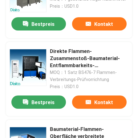
Preis：USD1.0
Über uns
Bestpreis
Kontakt
Werksbesichtigung
Direkte Flammen-
Qualitätskontrolle
Zusammenstoß-Baumaterial-
Entflammbarkeits-
Prüfvorrichtung durch BS476
MOQ：1 Satz BS476-7 Flammen-
Kontakt mit uns
Teil 12
Verbreitungs-Prüfvorrichtung
Preis：USD1.0
Bitte um ein Angebot
Bestpreis
Kontakt
Elektrisches Testgerät
Baumaterial-Flammen-
Brandprüfgeräte
Oberfläche verbreitete