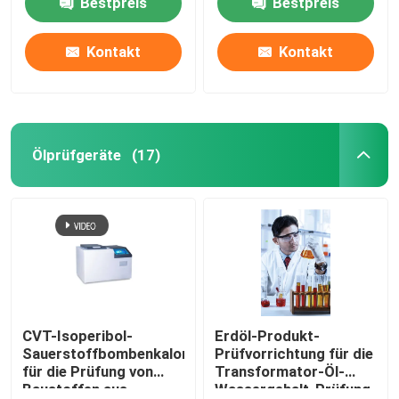
Bestpreis
Bestpreis
Kontakt
Kontakt
Ölprüfgeräte
(17)
CVT-Isoperibol-
Erdöl-Produkt-
Sauerstoffbombenkalorimeter
Prüfvorrichtung für die
für die Prüfung von
Transformator-Öl-
Baustoffen aus
Wassergehalt-Prüfung